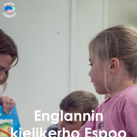
Englannin
kielikerho Espoo