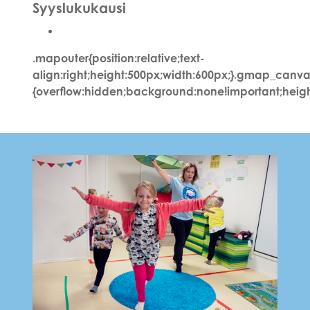
Syyslukukausi
.mapouter{position:relative;text-
align:right;height:500px;width:600px;}.gmap_canva
{overflow:hidden;background:none!important;heigh