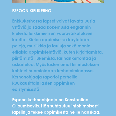
ESPOON KIELIKERHO
Enkkukerhossa lapset voivat tavata uusia
ystäviä ja saada kokemusta englannin
kielestä leikkimielisen vuorovaikutuksen
kautta. Kielen oppimisessa käytetään
pelejä, musiikkia ja lauluja sekä monia
erilaisia oppimistehtäviä, kuten kirjoittamista,
piirtämistä, lukemista, tarinankerrontaa ja
askartelua. Myös lasten omat kiinnostuksen
kohteet huomioidaan kerhotoiminnassa.
Kerhonohjaaja raportoi perheille
kuukausittain lasten oppimisen
edistymisestä.
Espoon kerhonohjaaja on Konstantina
Olioumtsevits. Hän suhtautuu intohimoisesti
lapsiin ja tekee oppimisesta heille hauskaa.