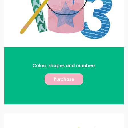
Colors, shapes and numbers
Purchase