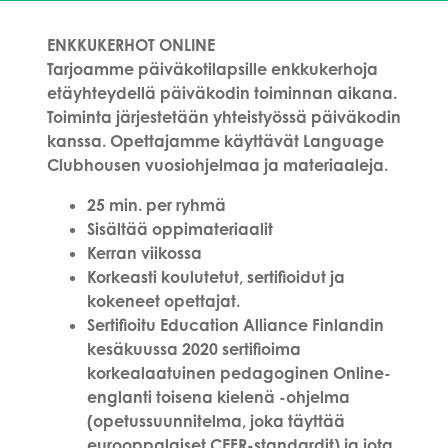
ENKKUKERHOT ONLINE
Tarjoamme päiväkotilapsille enkkukerhoja
etäyhteydellä päiväkodin toiminnan aikana.
Toiminta järjestetään yhteistyössä päiväkodin
kanssa. Opettajamme käyttävät Language
Clubhousen vuosiohjelmaa ja materiaaleja.
25 min. per ryhmä
Sisältää oppimateriaalit
Kerran viikossa
Korkeasti koulutetut, sertifioidut ja
kokeneet opettajat.
Sertifioitu Education Alliance Finlandin
kesäkuussa 2020 sertifioima
korkealaatuinen pedagoginen Online-
englanti toisena kielenä -ohjelma
(opetussuunnitelma, joka täyttää
eurooppalaiset CEFR-standardit) ja jota