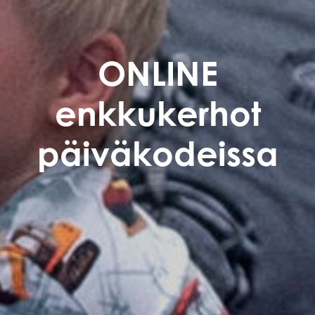
ONLINE
enkkukerhot
päiväkodeissa