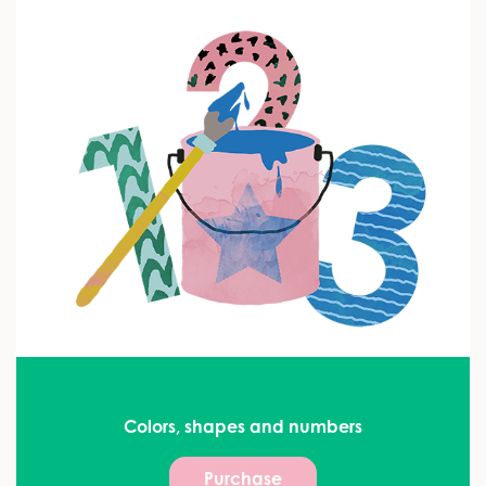
Colors, shapes and numbers
Purchase