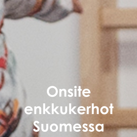
Onsite
enkkukerhot
Suomessa