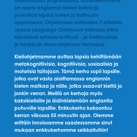
motivoivassa ympäristössä. Tavoitteenamme
on oppia englannin kielen taitoa ja
juurruttaa kipinä kielen ja kulttuurin
oppimiseen. Ohjelmassa seikkailee
7 erilaista
upeaa Language Clubhouse hahmoa jotka
edustavat erilaisia kulttuuri – ja kieli​​taustoja
ja heräävät eloon ohjelman tarinoissa.
Kieliohjelmamme auttaa lapsia kehittämään
metakognitiivisia, kognitiivisia, sosiaalisia ja
motorisia taitojaan. Tämä kerho sopii lapsille,
jotka ovat vasta aloittamassa englannin
kielen matkaa ja niille, jotka osaavat kieltä jo
jonkin verran. Meillä on kerhoja myös
kaksikielisille ja äidinkielenään englantia
puhuville lapsillle. Enkkukerho kokoontuu
kerran viikossa 55 minuutin ajan. Olemme
erittäin innoissamme saadessamme sinut
mukaan enkkukerhomme seikkailuihin!