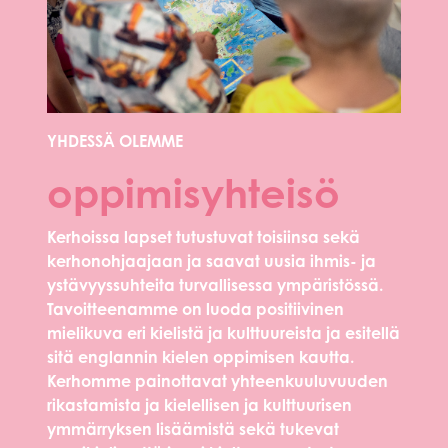
YHDESSÄ OLEMME
oppimisyhteisö
Kerhoissa lapset tutustuvat toisiinsa sekä
kerhonohjaajaan ja saavat uusia ihmis- ja
ystävyyssuhteita turvallisessa ympäristössä.
Tavoitteenamme on luoda positiivinen
mielikuva eri kielistä ja kulttuureista ja esitellä
sitä englannin kielen oppimisen kautta.
Kerhomme painottavat yhteenkuuluvuuden
rikastamista ja kielellisen ja kulttuurisen
ymmärryksen lisäämistä sekä tukevat