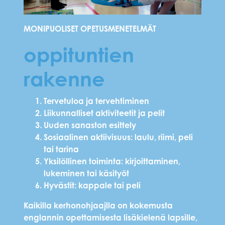
MONIPUOLISET OPETUSMENETELMÄT
oppituntien
rakenne
Tervetuloa ja tervehtiminen
Liikunnalliset aktiviteetit ja pelit
Uuden sanaston esittely
Sosiaalinen aktiivisuus: laulu, riimi, peli
tai tarina
Yksilöllinen toiminta: kirjoittaminen,
lukeminen tai käsityöt
Hyvästit: kappale tai peli
Kaikilla kerhonohjaajlla on kokemusta
englannin opettamisesta lisäkielenä lapsille,