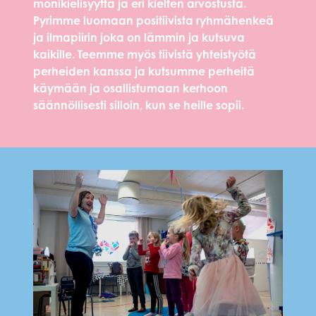
monikielisyyttä ja eri kielten arvostusta.
Pyrimme luomaan positiivista ryhmähenkeä
ja ilmapiirin joka on lämmin ja kutsuva
kaikille. Teemme myös tiivistä yhteistyötä
perheiden kanssa ja kutsumme perheitä
käymään ja osallistumaan kerhoon
säännöllisesti silloin, kun se heille sopii.