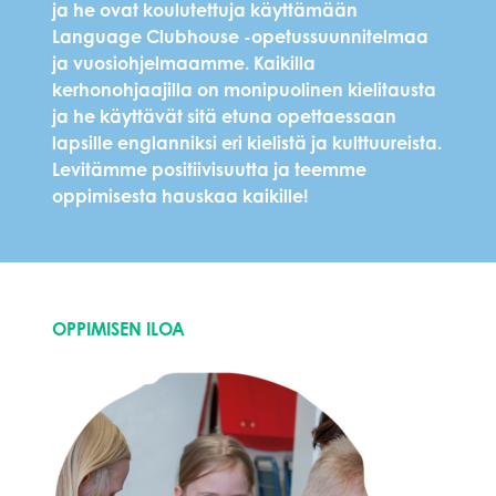
ja he ovat koulutettuja käyttämään
Language Clubhouse -opetussuunnitelmaa
ja vuosiohjelmaamme. Kaikilla
kerhonohjaajilla on monipuolinen kielitausta
ja he käyttävät sitä etuna opettaessaan
lapsille englanniksi eri kielistä ja kulttuureista.
Levitämme positiivisuutta ja teemme
oppimisesta hauskaa kaikille!
OPPIMISEN ILOA